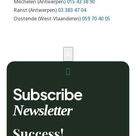
Mechelen (Antwerpen)
015 43 38 90
Ranst (Antwerpen)
03 383 47 04
Oostende (West-Vlaanderen)
059 70 40 05
×

Subscribe
Newsletter
Success!